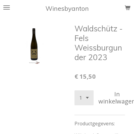
Ga
Winesbyanton
direct
naar
Waldschütz -
de
hoofdinhoud
Fels
Weissburgun
der 2023
€ 15,50
In
winkelwage
Productgegevens: