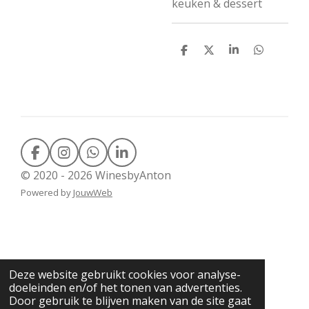
keuken & dessert
D
D
S
D
e
e
h
e
l
e
a
l
e
l
r
e
n
e
n
F
I
W
L
a
n
h
i
© 2020 - 2026 WinesbyAnton
c
s
a
n
Powered by
JouwWeb
e
t
t
k
b
a
s
e
o
g
A
d
o
r
p
I
k
a
p
n
m
Deze website gebruikt cookies voor analyse-
doeleinden en/of het tonen van advertenties.
Door gebruik te blijven maken van de site gaat