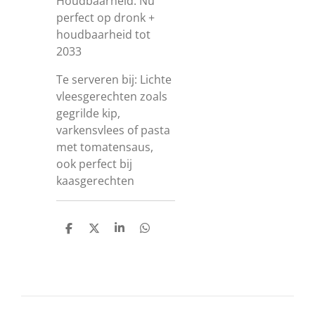
Houdbaarheid: Nu
perfect op dronk +
houdbaarheid tot
2033
Te serveren bij: L
ichte
vleesgerechten zoals
gegrilde kip,
varkensvlees of pasta
met tomatensaus,
ook perfect bij
kaasgerechten
D
D
S
D
e
e
h
e
l
e
a
l
e
l
r
e
n
e
n