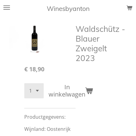
Ga
Winesbyanton
direct
naar
Waldschütz -
de
hoofdinhoud
Blauer
Zweigelt
2023
€ 18,90
In
winkelwagen
Productgegevens:
Wijnland: Oostenrijk