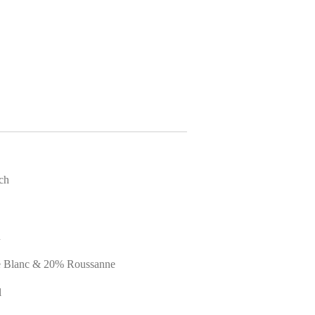
och
n
e Blanc & 20% Roussanne
l