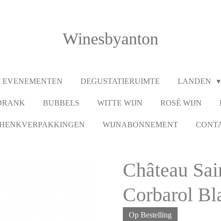
Winesbyanton
EVENEMENTEN
DEGUSTATIERUIMTE
LANDEN
DRANK
BUBBELS
WITTE WIJN
ROSÉ WIJN
HENKVERPAKKINGEN
WIJNABONNEMENT
CONT
Château Sai
Corbarol Bl
Op Bestelling