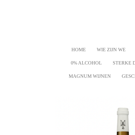
Ga
direct
naar
de
hoofdinhoud
HOME
WIE ZIJN WE
0% ALCOHOL
STERKE 
MAGNUM WIJNEN
GESC