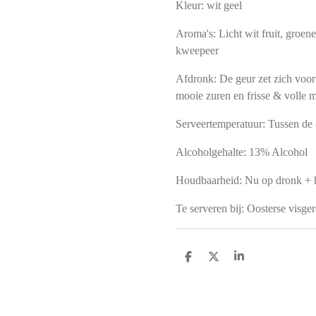
Kleur: wit geel
Aroma's: Licht wit fruit, groe
kweepeer
Afdronk: De geur zet zich voort
mooie zuren en frisse & volle
Serveertemperatuur: Tussen de
Alcoholgehalte: 13% Alcohol
Houdbaarheid: Nu op dronk + 
Te serveren bij: Oosterse visger
D
D
S
e
e
h
l
e
a
e
l
r
n
e