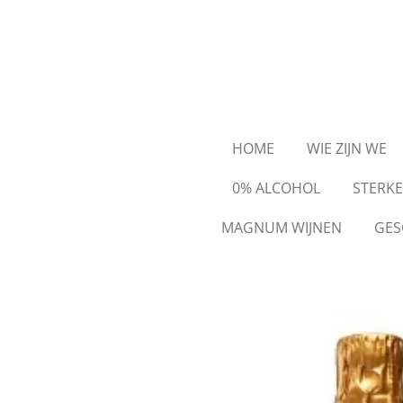
Ga
direct
naar
de
hoofdinhoud
HOME
WIE ZIJN WE
0% ALCOHOL
STERK
MAGNUM WIJNEN
GES