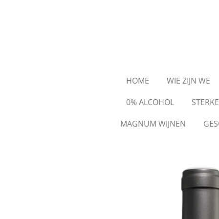
Ga
direct
naar
de
hoofdinhoud
HOME
WIE ZIJN WE
0% ALCOHOL
STERK
MAGNUM WIJNEN
GES