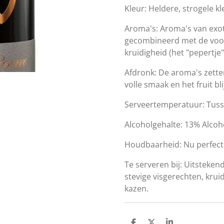
Kleur: H
eldere, strogele k
Aroma's: Aroma's van
exo
gecombineerd met de voor
kruidigheid (het "pepertje
Afdronk: De aroma's zette
volle smaak en het fruit bl
Serveertemperatuur: Tuss
Alcoholgehalte: 13% Alco
Houdbaarheid: Nu perfect
Te serveren bij:
Uitstekend 
stevige visgerechten, kruid
kazen.