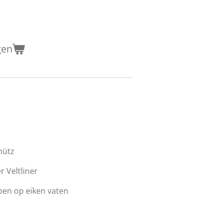
gen
hütz
 Veltliner
pen op eiken vaten