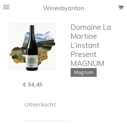
Ga
Winesbyanton
direct
naar
Domaine La
de
hoofdinhoud
Martine
L’instant
Present
MAGNUM
Magnum
€ 34,45
Uitverkocht