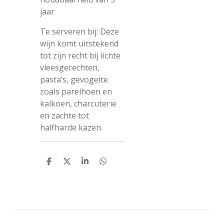
jaar
Te serveren bij: Deze
wijn komt uitstekend
tot zijn recht bij lichte
vleesgerechten,
pasta’s, gevogelte
zoals parelhoen en
kalkoen, charcuterie
en zachte tot
halfharde kazen.
D
D
S
D
e
e
h
e
l
e
a
l
e
l
r
e
n
e
n