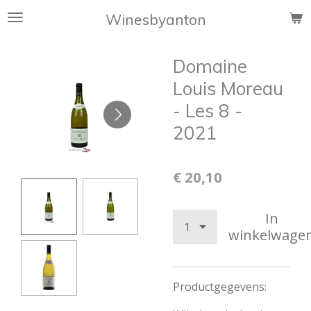
Ga
Winesbyanton
direct
naar
Domaine
de
hoofdinhoud
Louis Moreau
- Les 8 -
2021
€ 20,10
In
winkelwage
Productgegevens: