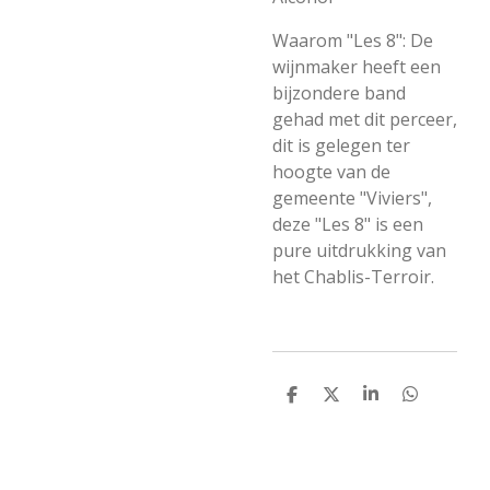
Waarom "Les 8": De
wijnmaker heeft een
bijzondere band
gehad met dit perceer,
dit is gelegen ter
hoogte van de
gemeente "Viviers",
deze "Les 8" is een
pure uitdrukking van
het Chablis-Terroir.
D
D
S
D
e
e
h
e
l
e
a
l
e
l
r
e
n
e
n