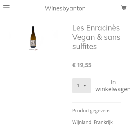
Ga
Winesbyanton
direct
naar
Les Enracinès
de
hoofdinhoud
Vegan & sans
sulfites
€ 19,55
In
winkelwage
Productgegevens:
Wijnland: Frankrijk